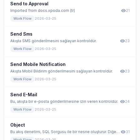
Send to Approval
visibility
Imported from docs.xpoda.com (tr)
21
Work Flow
2026-03-25
Send Sms
visibility
Akışta SMS gönderilmesini sağlayan kontroldür.
23
Work Flow
2026-03-25
Send Mobile Notification
visibility
Akışta Mobil Bildirim gönderilmesini sağlayan kontroldür.
23
Work Flow
2026-03-25
Send E-Mail
visibility
Bu, akışta bir e-posta gönderilmesine izin veren kontroldür.
24
Work Flow
2026-03-25
Object
visibility
Bu akış denetimi, SQL Sorgusu ile bir nesne oluşturur. Diğer akış kontrolleri, sorguda veya özelliklerde bu nesne kontrolünü kullanır.
31
Work Flow
2026-03-25