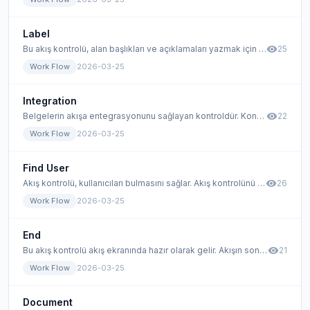
Label
visibility
Bu akış kontrolü, alan başlıkları ve açıklamaları yazmak için kullanılır.
25
Work Flow
2026-03-25
Integration
visibility
Belgelerin akışa entegrasyonunu sağlayan kontroldür. Kontrol, belge için Integration DB ile bütünleşir.
22
Work Flow
2026-03-25
Find User
visibility
Akış kontrolü, kullanıcıları bulmasını sağlar. Akış kontrolünü kullanmak için soldaki menüden tuval ekranına sürükleyin.
26
Work Flow
2026-03-25
End
visibility
Bu akış kontrolü akış ekranında hazır olarak gelir. Akışın sona erdiğini gösteren standart bir kontroldür.
21
Work Flow
2026-03-25
Document