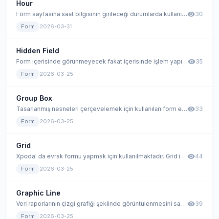
Hour
visibility
Form sayfasına saat bilgisinin girileceği durumlarda kullanılan form aracıdır. Araç Kutusundaki Görünümü Free Formdaki Görünümü Responsive Formdaki Görünümü Uyumluluk Free Form Responsive Form Mobile Hour aracının özellikleri Type(Alan Türü): Eklenilen form aracının alan türünü gösterir. Burada yer alan değer değiştirilemez. Name(Alan İsmi): Veri tabanında oluşacak olan alanın ismi yazılır. Default Name(Varsayılan Değer): Buraya girilen değer, varsayılan olarak
30
Form
2026-03-31
Hidden Field
visibility
Form içerisinde görünmeyecek fakat içerisinde işlem yapılması istenilen durumlarda kullanılan form elemanıdır. Bu alan studio ekranına sürüklendikten sonra belli bir saniye ekranda görünür, ardından kaybolur.
35
Form
2026-03-25
Group Box
visibility
Tasarlanmış nesneleri çerçevelemek için kullanılan form elemanıdır. Grup kutusu aracının özellikleri arasında başlığın görünür/görünmez özelliği vardır. Grup kutusu yardımı ile çerçevedeki nesnelerin üzerine başlık yerleştirilerek daha düzenli bir görünüm elde edilebilir.
33
Form
2026-03-25
Grid
visibility
Xpoda' da evrak formu yapmak için kullanılmaktadır. Grid içerisinde, Yeni Alan Ekle butonuyla istenilen sütunlar evrak içerisinde oluşturulabilir.
44
Form
2026-03-25
Graphic Line
visibility
Veri raporlarının çizgi grafiği şeklinde görüntülenmesini sağlayan form aracıdır. Özellikler bölümündeki alan stilinden grafiklerin görüntülenme şeklini değiştirmek mümkündür. Dilenirse sütun dilenirse çizgi grafiği olarak kullanımı sağlanır.
39
Form
2026-03-25