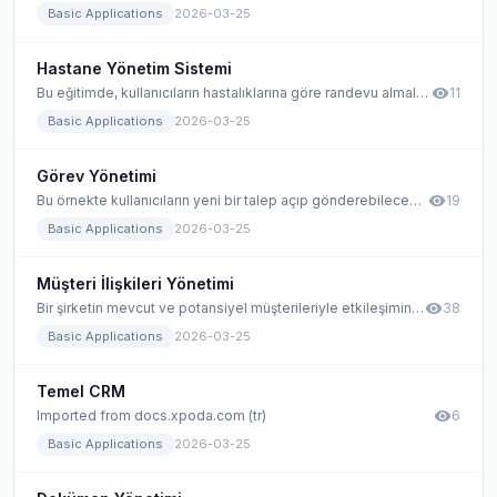
Basic Applications
2026-03-25
Hastane Yönetim Sistemi
visibility
Bu eğitimde, kullanıcıların hastalıklarına göre randevu almalarını sağlayan bir uygulamanın nasıl geliştirileceği gösterilmektedir. Hastalar gün içinde istedikleri saatte program yapabilecek ve doktorlar programlarını takvimlerinde görebilecekler.
11
Basic Applications
2026-03-25
Görev Yönetimi
visibility
Bu örnekte kullanıcıların yeni bir talep açıp gönderebileceği, kendilerine ait görevleri görebileceği ve görevlerinin deadline süresini takip edebileceği bir uygulama geliştireceğiz. Aynı zamanda kullanıcılar görevlere herhangi bir sorun ve istek için dosya eklemesi yapabilecekler.
19
Basic Applications
2026-03-25
Müşteri İlişkileri Yönetimi
visibility
Bir şirketin mevcut ve potansiyel müşterileriyle etkileşimini yönetmek için bir uygulama geliştireceğiz. Bu eğitim, iş ilişkilerini yönetmekle ilgilidir ve ayrıca özellikle müşteriyi elde tutmaya ve nihayetinde satışları artırmaya odaklanmaktadır.
38
Basic Applications
2026-03-25
Temel CRM
visibility
Imported from docs.xpoda.com (tr)
6
Basic Applications
2026-03-25