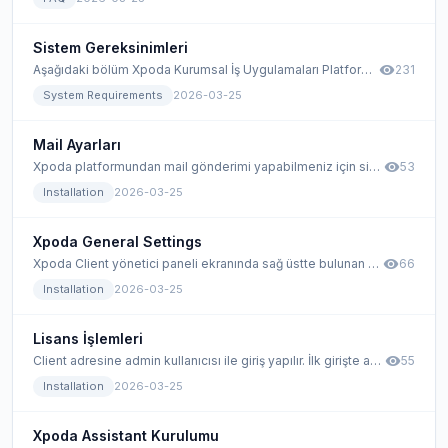
Sistem Gereksinimleri
visibility
Aşağıdaki bölüm Xpoda Kurumsal İş Uygulamaları Platformu kurulumu için gerekli olan gereksinimleri içermektedir. Kurulum öncesinde sistem yöneticiniz aşağıdaki kaynakları hazırlamış olmalıdır.
231
System Requirements
2026-03-25
Mail Ayarları
visibility
Xpoda platformundan mail gönderimi yapabilmeniz için sisteme gönderim yapacak mail adresinin smtp bilgilerinin kaydedilmesi gerekmektedir.
53
Installation
2026-03-25
Xpoda General Settings
visibility
Xpoda Client yönetici paneli ekranında sağ üstte bulunan ayar butonuna tıklanır.
66
Installation
2026-03-25
Lisans İşlemleri
visibility
Client adresine admin kullanıcısı ile giriş yapılır. İlk girişte admin kullanıcı bilgileri;
55
Installation
2026-03-25
Xpoda Assistant Kurulumu