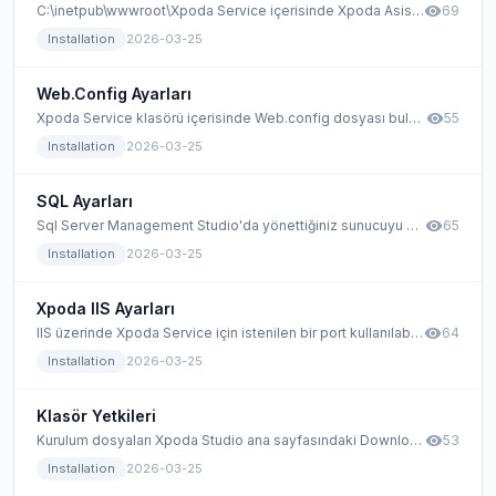
visibility
C:\inetpub\wwwroot\Xpoda Service içerisinde Xpoda Asistant klasörü bulunur.
69
Installation
2026-03-25
Web.Config Ayarları
visibility
Xpoda Service klasörü içerisinde Web.config dosyası bulunmaktadır. Bu config dosyası içerisinde Server Name ve SQL kullanıcı bilgileri kaydedilmelidir.
55
Installation
2026-03-25
SQL Ayarları
visibility
Sql Server Management Studio'da yönettiğiniz sunucuyu sağ tıklayıp Özellikler (Properties) penceresi açılır.
65
Installation
2026-03-25
Xpoda IIS Ayarları
visibility
IIS üzerinde Xpoda Service için istenilen bir port kullanılabilir. Bu dokümanda Xpoda Service 8085 portu üzerinden kurulmaktadır. Portları ihtiyacınıza göre değiştirebilir ve dilediğiniz bir porta kurulum yapabilirsiniz.
64
Installation
2026-03-25
Klasör Yetkileri
visibility
Kurulum dosyaları Xpoda Studio ana sayfasındaki Downloads sekmesinden indirilir.
53
Installation
2026-03-25