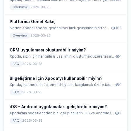
Overview
2026-03-25
Platforma Genel Bakış
visibility
Neden Xpoda?Xpoda, geleneksel hızlı geliştirme platformlarının en iyi yanlarını size sunan yenilikçi bir no-code geliştirme platformudur.
102
Overview
2026-03-25
CRM uygulaması oluşturabilir miyim?
visibility
Xpoda, sizin için her türlü iş yazılımını oluşturmak üzere tasarlanmıştır.
1
FAQ
2026-03-25
BI geliştirme için Xpoda'yı kullanabilir miyim?
visibility
Xpoda, işletmelerin üç temel ihtiyacını karşılamak üzere tasarlanmıştır;
1
FAQ
2026-03-25
iOS - Android uygulamaları geliştirebilir miyim?
visibility
Xpoda'nın hedeflerinden biri, geliştiricilerin iOS ve Android için Native uygulama yapmak istediklerinde karşılaştıkları zorlukların üstesinden gelmekti.
2
FAQ
2026-03-25