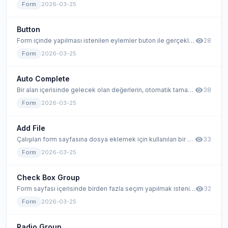
Form
2026-03-25
Button
visibility
Form içinde yapılması istenilen eylemler buton ile gerçekleştirilir. Xpoda içerisinde, tıklandığında aksiyon tipiyle, değişik aksiyonlar ile beraber çalışmaktadır.
28
Form
2026-03-25
Auto Complete
visibility
Bir alan içerisinde gelecek olan değerlerin, otomatik tamamlama özelliğine sahip olunacağı durumlarda kullanılan form elemanıdır.
38
Form
2026-03-25
Add File
visibility
Çalışılan form sayfasına dosya eklemek için kullanılan bir araçtır. Dosya ekle ile eklenen resim veya PDF dosyalarına tıklayarak dosyayı görüntüleyebilirsiniz.
33
Form
2026-03-25
Check Box Group
visibility
Form sayfası içerisinde birden fazla seçim yapılmak istenildiği durumlarda kullanılan form elemanıdır. Bu eleman ile çoklu seçimler Form sayfası içerisinde gerçekleştirilebilir.
32
Form
2026-03-25
Radio Group