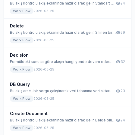
visibility
Bu akış kontrolü akış ekranında hazır olarak gelir. Standart bir kontroldür. Bu kontrol, akışa hangi form belgesinin dahil edileceğini gösterir.
24
Work Flow
2026-03-25
Delete
visibility
Bu akış kontrolü akış ekranında hazır olarak gelir. Silinen bir belge için standart bir kontroldür.
29
Work Flow
2026-03-25
Decision
visibility
Formüldeki sonuca göre akışın hangi yönde devam edeceğine karar verme kontroldür.
32
Work Flow
2026-03-25
DB Query
visibility
Bu akış aracı, bir sorgu çalıştırarak veri tabanına veri aktarımının yapılmasını sağlar.
23
Work Flow
2026-03-25
Create Document
visibility
Bu akış kontrolü akış ekranında hazır olarak gelir. Belge oluşturulduğunda standart bir akış kontrolüdür.
24
Work Flow
2026-03-25