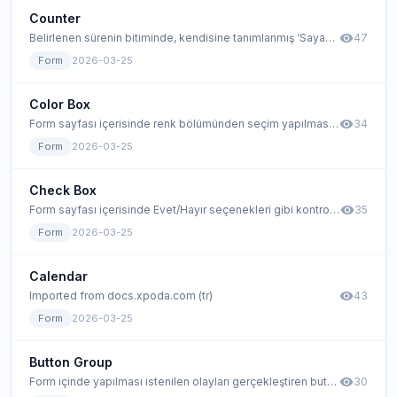
Counter
visibility
Belirlenen sürenin bitiminde, kendisine tanımlanmış ‘Sayaç Bitiminde’ aksiyonlarını çalıştıran bir araçtır. Bu araca verilen değerden itibaren geri sayıma başlamaktadır. Sayaç elemanının değeri, çalışma anında değiştirilebilir. Bu işlem değer güncelleme aksiyonuna + ya da – değer verilerek yapılmaktadır.
47
Form
2026-03-25
Color Box
visibility
Form sayfası içerisinde renk bölümünden seçim yapılmasını sağlayan form aracıdır.
34
Form
2026-03-25
Check Box
visibility
Form sayfası içerisinde Evet/Hayır seçenekleri gibi kontrollerinin yapılacağı durumlarda kullanılan form elemanıdır.
35
Form
2026-03-25
Calendar
visibility
Imported from docs.xpoda.com (tr)
43
Form
2026-03-25
Button Group
visibility
Form içinde yapılması istenilen olayları gerçekleştiren buton gruplarıdır. Platform içerisinde, tıklandığında aksiyonuyla, değişik aksiyonlar ile beraber çalışmaktadır. Açılır kutu gibi bir buton görüntüsünde gelmektedir. Kullanıcı kenarda yer alan üçgen üzerinden buton seçeneklerini görüntüleyip istenilen eylemi gerçekleştirmesi için ilgili butona tıklar.
30