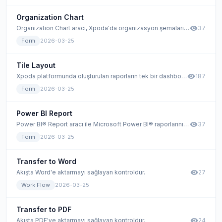
Organization Chart
visibility
Organization Chart aracı, Xpoda'da organizasyon şemalarınızı ağaç yapısı ile görselleştirebileceğiniz bir araçtır.
37
Form
2026-03-25
Tile Layout
visibility
Xpoda platformunda oluşturulan raporların tek bir dashboard üzerinde toplanarak görselleştirilmesini sağlar. Bu form aracı, raporlama dashboard'ları için daha verimli bir kullanım sunmaktadır.
187
Form
2026-03-25
Power BI Report
visibility
Power BI® Report aracı ile Microsoft Power BI® raporlarınızı Xpoda formlarınıza gömebilirsiniz ve zengin raporlar hazırlayabilirsiniz. Raporlarınızı öncelikle Power BI arayüzünde tasarladıktan sonra araç takımından formunuza sürükleyin.
37
Form
2026-03-25
Transfer to Word
visibility
Akışta Word'e aktarmayı sağlayan kontroldür.
27
Work Flow
2026-03-25
Transfer to PDF
visibility
Akışta PDF'ye aktarmayı sağlayan kontroldür.
24