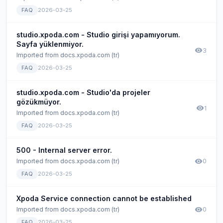
FAQ
2026-03-25
studio.xpoda.com - Studio girişi yapamıyorum.
Sayfa yüklenmiyor.
visibility
3
Imported from docs.xpoda.com (tr)
FAQ
2026-03-25
studio.xpoda.com - Studio'da projeler
gözükmüyor.
visibility
1
Imported from docs.xpoda.com (tr)
FAQ
2026-03-25
500 - Internal server error.
visibility
Imported from docs.xpoda.com (tr)
0
FAQ
2026-03-25
Xpoda Service connection cannot be established
visibility
Imported from docs.xpoda.com (tr)
0
FAQ
2026-03-25