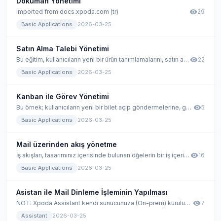
Doküman Yönetimi
visibility
Imported from docs.xpoda.com (tr)
29
Basic Applications
2026-03-25
Satın Alma Talebi Yönetimi
visibility
Bu eğitim, kullanıcıların yeni bir ürün tanımlamalarını, satın alma taleplerini göndermelerini ve tüm talepleri kontrol panelinden takip etmelerini sağlamak için bir uygulamanın nasıl geliştirileceğini göstermektedir. Ayrıca bu uygulamada, yönetim yetkisine sahip kullanıcılar satın alma talebini onaylamaya veya reddetmeye karar verecektir.
22
Basic Applications
2026-03-25
Kanban ile Görev Yönetimi
visibility
Bu örnek; kullanıcıların yeni bir bilet açıp göndermelerine, görevleri son teslim tarihlerine göre paylaşmalarına ve görev programlarını görmelerine izin veren bir uygulamanın nasıl geliştirileceğini gösterir. Kullanıcılar herhangi bir sorun veya isteğin mesajını ekleyebilirler.
5
Basic Applications
2026-03-25
Mail üzerinden akış yönetme
visibility
İş akışları, tasarımınız içerisinde bulunan öğelerin bir iş içerisinde bulunabileceği durumları gösterir. İş Akışı bir öğenin aktörler arasındaki dolaşımı esnasında izleyebileceği adımların bir araya gelmesidir. Xpoda üzerinde tasarlamış olduğunuz akışları başlattığınız durumlarda, kişinin onayına sorulan aşamalar bildirim çekmecesinde kullanıcıyı(onaya giden kişiyi) beklemektedir. Bu bildirim çekmecesi üzerinden akışınızın durumunu yönetebilir, akışın bir sonraki adımlarına geçmesi için onay veya red işlemlerini açıklamalarıyla birlikte gerçekleştirebilirsiniz.
16
Basic Applications
2026-03-25
Asistan ile Mail Dinleme İşleminin Yapılması
visibility
NOT: Xpoda Assistant kendi sunucunuza (On-prem) kurulumlarda çalışmaktadır. Cloud kullanımında Xpoda Assistant çalışmamaktadır.
7
Assistant
2026-03-25