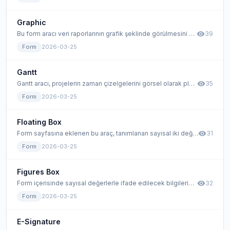
Graphic
visibility
Bu form aracı veri raporlarının grafik şeklinde görülmesini sağlamaktadır.
39
Form
2026-03-25
Gantt
visibility
Gantt aracı, projelerin zaman çizelgelerini görsel olarak planlamak ve takip etmek için kullanılır.
35
Form
2026-03-25
Floating Box
visibility
Form sayfasına eklenen bu araç, tanımlanan sayısal iki değer aralığında seçim yapılmasını sağlar.
31
Form
2026-03-25
Figures Box
visibility
Form içerisinde sayısal değerlerle ifade edilecek bilgilerin alınması için kullanılan form elemanıdır.
32
Form
2026-03-25
E-Signature