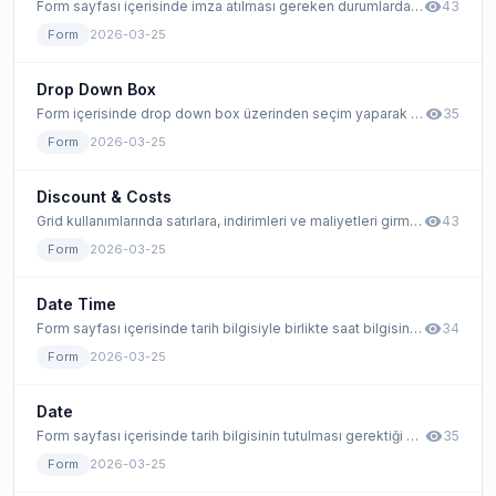
visibility
Form sayfası içerisinde imza atılması gereken durumlarda kullanılan form elamanıdır.
43
Form
2026-03-25
Drop Down Box
visibility
Form içerisinde drop down box üzerinden seçim yaparak değer atamak istenildiği durumlarda kullanılır.
35
Form
2026-03-25
Discount & Costs
visibility
Grid kullanımlarında satırlara, indirimleri ve maliyetleri girmek için ekranı açan araçtır.
43
Form
2026-03-25
Date Time
visibility
Form sayfası içerisinde tarih bilgisiyle birlikte saat bilgisinin de tutulması gerektiği durumlarda kullanılır.
34
Form
2026-03-25
Date
visibility
Form sayfası içerisinde tarih bilgisinin tutulması gerektiği durumlarda kullanılır.
35
Form
2026-03-25