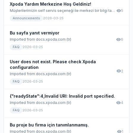
Xpoda Yardım Merkezine Hoş Geldiniz!
visibility
Müşterilerimizin self servis seçeneği ile merkezi bir bilgi tabanında ilgili bilgileri bulmaları için tasarlanmıştır.
5
Announcements
2026-03-25
Bu sayfa yanıt vermiyor
visibility
Imported from docs.xpoda.com (tr)
6
FAQ
2026-03-25
User does not exist. Please check Xpoda
configuration
visibility
2
Imported from docs.xpoda.com (tr)
FAQ
2026-03-25
{"readyState":4,Invalid URI: Invalid port specified.
visibility
Imported from docs.xpoda.com (tr)
4
FAQ
2026-03-25
Bu proje bu firma için tanımlanmamış.
visibility
Imported from docs.xpoda.com (tr)
1