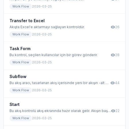
Work Flow
2026-03-25
Transfer to Excel
visibility
Akışta Excel'e aktarmayı sağlayan kontroldür.
26
Work Flow
2026-03-25
Task Form
visibility
Bu kontrol, seçilen kullanıcılar için bir görev gönderir.
28
Work Flow
2026-03-25
Subflow
visibility
Bu akış aracı, tasarlanan akış içerisinde yeni bir akışın -alt akışın- başlatılabilmesi ve buna göre akışın ilerlemesi işlemidir. Alt akışlar, alt akışlarınızın modüler bir şekilde tasarlamanıza izin verir.
44
Work Flow
2026-03-25
Start
visibility
Bu akış kontrolü akış ekranında hazır olarak gelir. Akışın başlamasını sağlar. Standart bir kontroldür.
22
Work Flow
2026-03-25