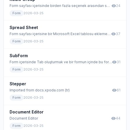
visibility
Form sayfası içerisinde birden fazla seçenek arasından sadece birisi seçilmek istenildiği durumlarda kullanılan form elemanıdır. Bu eleman ile birden fazla seçim yapılamaz.
24
Form
2026-03-25
Spread Sheet
visibility
Form sayfası içerisine bir Microsoft Excel tablosu eklememizi sağlayan araçtır. Bu Excel tablosuna veri girişi de dahil Microsoft Excel'de yapabildiğimiz birçok işlemi yapabiliriz.
37
Form
2026-03-25
SubForm
visibility
Form içerisinde Tab oluşturmak ve bir formun içinde bu forma bağlı başka formlar çalıştırmak için kullanılan form elemanıdır. Bu eleman ile forma bağlı diğer formlar aynı sayfada gösterilebilir.
31
Form
2026-03-25
Stepper
visibility
Imported from docs.xpoda.com (tr)
61
Form
2026-03-25
Document Editor
visibility
Document Editor
44
Form
2026-03-25