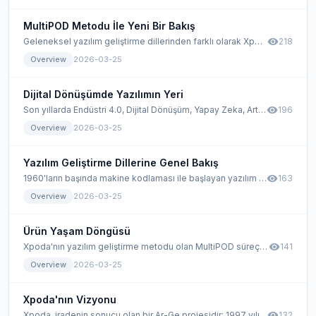
MultiPOD Metodu İle Yeni Bir Bakış
visibility
Geleneksel yazılım geliştirme dillerinden farklı olarak Xpoda, uzun ve zahmetli kodlama süreçleri olmayan yeni nesil bir yazılım geliştirme yöntemidir.
218
Overview
2026-03-25
Dijital Dönüşümde Yazılımın Yeri
visibility
Son yıllarda Endüstri 4.0, Dijital Dönüşüm, Yapay Zeka, Artırılmış Gerçeklik ve Sanal Gerçeklik hakkında çok fazla söz duyduk ve bu konuda birçok makale yazıldı.
196
Overview
2026-03-25
Yazılım Geliştirme Dillerine Genel Bakış
visibility
1960'ların başında makine kodlaması ile başlayan yazılım geliştirme dilleri, yüzlerce kodlama dilinin doğuşu ve ölümü ile oldukça hareketli dönemlerden geçmiştir.
163
Overview
2026-03-25
Ürün Yaşam Döngüsü
visibility
Xpoda'nın yazılım geliştirme metodu olan MultiPOD süreçleriyle, ihtiyaçların belirlenmesi, çözüm geliştirme, geliştirme aşamaları ve kullanıcı eğitimi konularında derin bir anlayışla uçtan uca yazılım ve dijital dönüşümün konumlandırılmasını anlayacağız.
141
Overview
2026-03-25
Xpoda'nın Vizyonu
visibility
Xpoda, iradenin sonucu olan bir Ar-Ge projesidir; 1997 yılında başlayan serüvenle teknoloji sektöründe yazılım sektörüne yeni bir bakış açısı getirmek için 2012 yılında öne sürüldü.
132