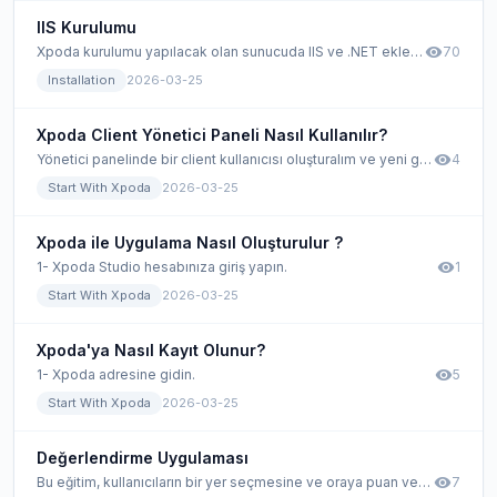
IIS Kurulumu
visibility
Xpoda kurulumu yapılacak olan sunucuda IIS ve .NET eklentileri kurulmalıdır.
70
Installation
2026-03-25
Xpoda Client Yönetici Paneli Nasıl Kullanılır?
visibility
Yönetici panelinde bir client kullanıcısı oluşturalım ve yeni geliştirilen uygulamaya erişebilmeleri için arayüze atayalım. Client kullanıcıları, geliştirdiğiniz uygulamayı kullanacak olan kullanıcılardır.
4
Start With Xpoda
2026-03-25
Xpoda ile Uygulama Nasıl Oluşturulur ?
visibility
1- Xpoda Studio hesabınıza giriş yapın.
1
Start With Xpoda
2026-03-25
Xpoda'ya Nasıl Kayıt Olunur?
visibility
1- Xpoda adresine gidin.
5
Start With Xpoda
2026-03-25
Değerlendirme Uygulaması
visibility
Bu eğitim, kullanıcıların bir yer seçmesine ve oraya puan vermesine izin veren bir uygulamanın nasıl geliştirileceğini anlatmaktadır. Kullanıcılar belirli bir konumun/yerin fotoğraflarını ekleyebilecekler.
7