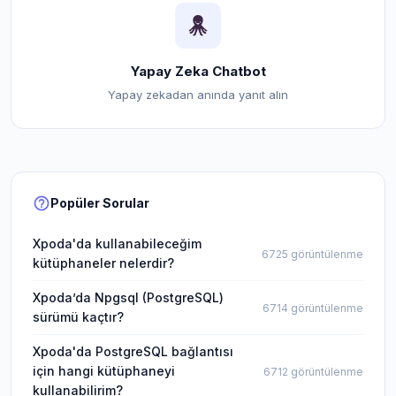
Yapay Zeka Chatbot
Yapay zekadan anında yanıt alın
help_outline
Popüler Sorular
Xpoda'da kullanabileceğim
6725 görüntülenme
kütüphaneler nelerdir?
Xpoda’da Npgsql (PostgreSQL)
6714 görüntülenme
sürümü kaçtır?
Xpoda'da PostgreSQL bağlantısı
için hangi kütüphaneyi
6712 görüntülenme
kullanabilirim?