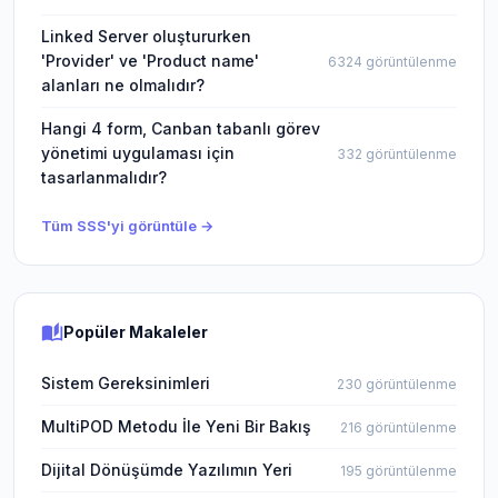
Linked Server oluştururken
'Provider' ve 'Product name'
6324 görüntülenme
alanları ne olmalıdır?
Hangi 4 form, Canban tabanlı görev
yönetimi uygulaması için
332 görüntülenme
tasarlanmalıdır?
Tüm SSS'yi görüntüle →
auto_stories
Popüler Makaleler
Sistem Gereksinimleri
230 görüntülenme
MultiPOD Metodu İle Yeni Bir Bakış
216 görüntülenme
Dijital Dönüşümde Yazılımın Yeri
195 görüntülenme