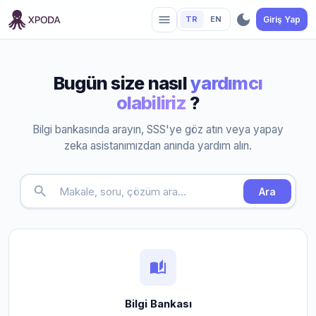
dark_mode
menu
TR
EN
Giriş Yap
Bugün size nasıl
yardımcı
olabiliriz
?
Bilgi bankasında arayın, SSS'ye göz atın veya yapay
zeka asistanımızdan anında yardım alın.
search
Ara
auto_stories
Bilgi Bankası