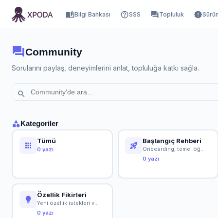
auto_stories
help_outline
forum
new_releases
Bilgi Bankası
SSS
Topluluk
Sürüm
forum
Community
Sorularını paylaş, deneyimlerini anlat, topluluğa katkı sağla.
search
category
Kategoriler
Tümü
Başlangıç Rehberi
apps
rocket_launch
Onboarding, temel öğretici ve ilk adımlar
0 yazı
0 yazı
Özellik Fikirleri
lightbulb
Yeni özellik istekleri ve topluluk tartışmaları
0 yazı