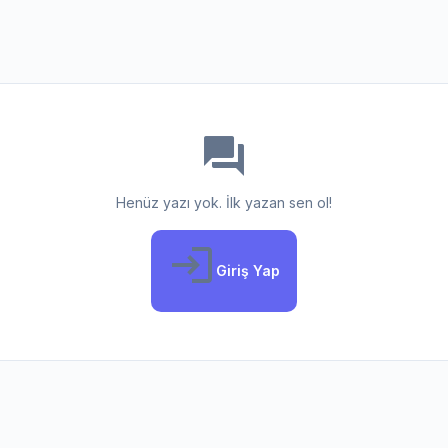
forum
Henüz yazı yok. İlk yazan sen ol!
login
Giriş Yap