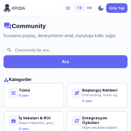
dark_mode
menu
TR
EN
Giriş Yap
forum
Community
Sorularını paylaş, deneyimlerini anlat, topluluğa katkı sağla.
search
Ara
category
Kategoriler
Tümü
Başlangıç Rehberi
apps
rocket_launch
Onboarding, temel öğretici ve ilk adımlar
0 yazı
0 yazı
İş Vakaları & ROI
Entegrasyon
business_center
cable
Öyküleri
Başarı hikayeleri, gerçek örnekler ve değer gösterme
Diğer araçlarla bağlantı ve entegrasyon örnekleri
0 yazı