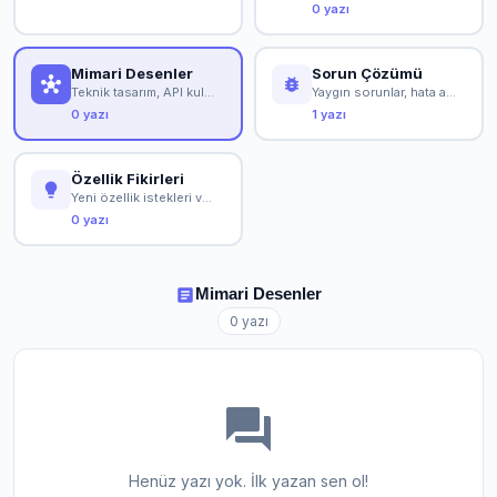
0 yazı
Mimari Desenler
Sorun Çözümü
hub
bug_report
Teknik tasarım, API kullanımı ve ileri konular
Yaygın sorunlar, hata ayıklama ve çözümler
0 yazı
1 yazı
Özellik Fikirleri
lightbulb
Yeni özellik istekleri ve topluluk tartışmaları
0 yazı
article
Mimari Desenler
0 yazı
forum
Henüz yazı yok. İlk yazan sen ol!