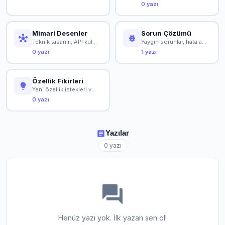
0 yazı
Mimari Desenler
Sorun Çözümü
hub
bug_report
Teknik tasarım, API kullanımı ve ileri konular
Yaygın sorunlar, hata ayıklama ve çözümler
0 yazı
1 yazı
Özellik Fikirleri
lightbulb
Yeni özellik istekleri ve topluluk tartışmaları
0 yazı
article
Yazılar
0 yazı
forum
Henüz yazı yok. İlk yazan sen ol!