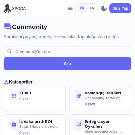
dark_mode
menu
TR
EN
Giriş Yap
forum
Community
Sorularını paylaş, deneyimlerini anlat, topluluğa katkı sağla.
search
Ara
category
Kategoriler
Tümü
Başlangıç Rehberi
apps
rocket_launch
Onboarding, temel öğretici ve ilk adımlar
0 yazı
0 yazı
İş Vakaları & ROI
Entegrasyon
business_center
cable
Öyküleri
Başarı hikayeleri, gerçek örnekler ve değer gösterme
Diğer araçlarla bağlantı ve entegrasyon örnekleri
0 yazı